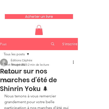
Acheter un livre
S'inscrire
Post
Tous les posts
Éditions Céphée
Tous les posts
18 sept. 2025
2 min de lecture
Retour sur nos
Marches
marches d'été de
Saison
Shinrin Yoku 🌲
Nous tenons à vous remercier 
grandement pour votre belle 
participation à nos marches d'été qui 