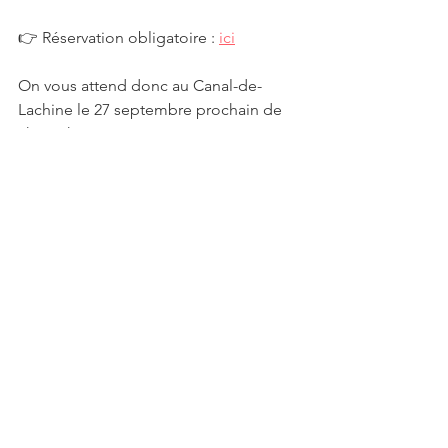
👉 Réservation obligatoire : 
ici
On vous attend donc au Canal-de-
Lachine le 27 septembre prochain de 
8h à 17h30!
Voir tout
Posts récents