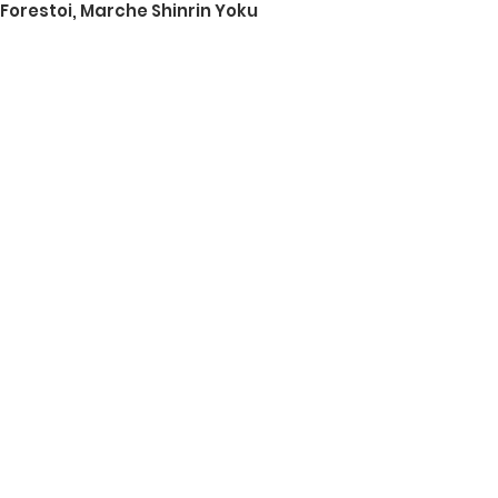
Forestoi, Marche Shinrin Yoku
Liens utiles
À propos
Actualités
Événements
Contact